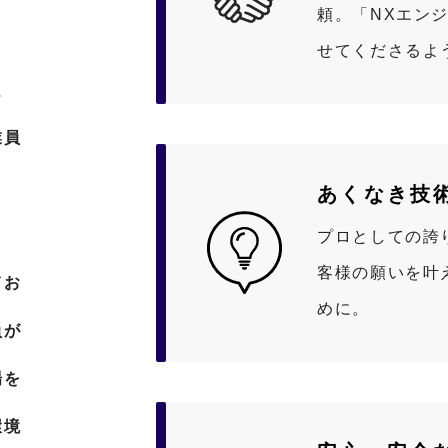
頼。「NXエン
せてくださるよ
、
業員
あくなき
技
プロとしての誇
客様の願いを叶
てお
めに。
員が
場を
環境